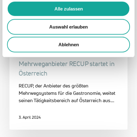
system for the catering…
Alle zulassen
11. April 2024
Auswahl erlauben
Ablehnen
DE
reCup
Sustainability Services
Mehrweganbieter RECUP startet in
Österreich
RECUP, der Anbieter des größten
Mehrwegsystems für die Gastronomie, weitet
seinen Tätigkeitsbereich auf Österreich aus.…
3. April 2024