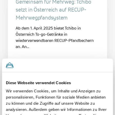
Gemeinsam für Mehrweg: Tchibo
setzt in Österreich auf RECUP-
Mehrwegpfandsystem
Ab dem 1. April 2025 bietet Tchibo in
Österreich To-go-Getränke in
wiederverwendbaren RECUP-Pfandbechern
an. An…
2. April 2025
Diese Webseite verwendet Cookies
DE
Food & Beverage
reCup
Wir verwenden Cookies, um Inhalte und Anzeigen zu
personalisieren, Funktionen für soziale Medien anbieten
Mehrweganbieter RECUP knöpft
zu können und die Zugriffe auf unsere Website zu
sich Wiens Verpackungsmüll vor
analysieren. Außerdem geben wir Informationen zu Ihrer