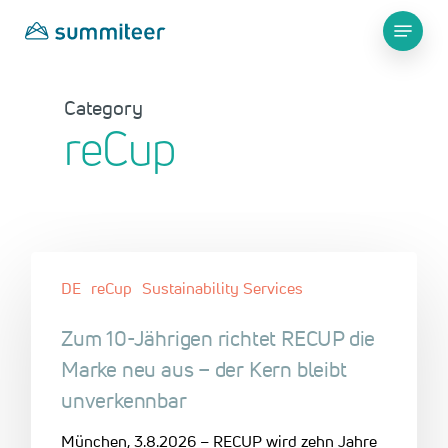
Skip
Menu
to
main
Close
content
Menu
Category
reCup
DE
reCup
Sustainability Services
Zum 10-Jährigen richtet RECUP die
Marke neu aus – der Kern bleibt
unverkennbar
München, 3.8.2026 – RECUP wird zehn Jahre