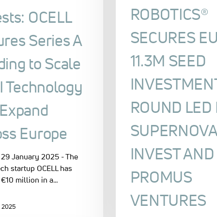
ROBOTICS®
ests: OCELL
SECURES E
res Series A
11.3M SEED
ing to Scale
INVESTMEN
AI Technology
ROUND LED 
 Expand
SUPERNOV
oss Europe
INVEST AND
 29 January 2025 - The
ech startup OCELL has
PROMUS
€10 million in a…
VENTURES
r 2025