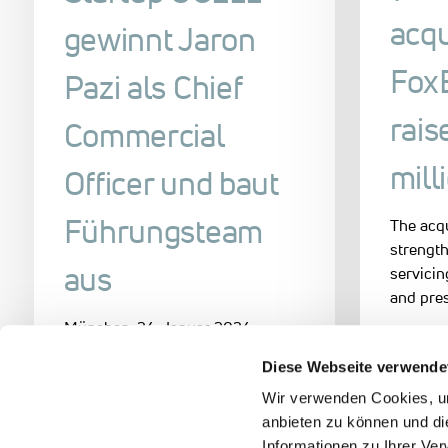
acqu
gewinnt Jaron
Fox
Pazi als Chief
rais
Commercial
mill
Officer und baut
Führungsteam
The acqu
strength
aus
servici
and pre
München, 24. Januar 2024 -
Jaron Pazi unterstützt ab sofort
17. Juli 2
Diese Webseite verwende
als Chief Commercial Officer das…
Wir verwenden Cookies, um
anbieten zu können und di
24. Januar 2024
Informationen zu Ihrer Ve