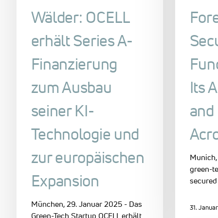
Wälder: OCELL
For
erhält Series A-
Secu
Finanzierung
Fund
zum Ausbau
Its 
seiner KI-
and
Technologie und
Acr
zur europäischen
Munich,
green-t
Expansion
secured 
München, 29. Januar 2025 - Das
31. Janua
Green-Tech Startup OCELL erhält