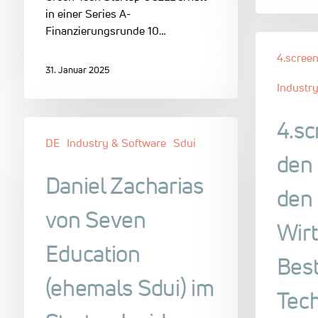
in einer Series A-
Finanzierungsrunde 10…
4.scree
31. Januar 2025
Industr
4.sc
DE
Industry & Software
Sdui
den 
Daniel Zacharias
den
von Seven
Wir
Education
Best
(ehemals Sdui) im
Tec