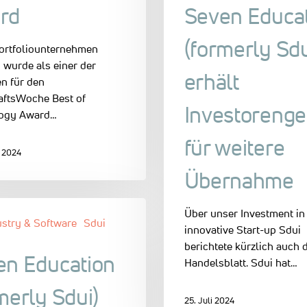
rd
Seven Educa
(formerly Sdu
ortfoliounternehmen
 wurde als einer der
erhält
en für den
aftsWoche Best of
Investorenge
ogy Award…
für weitere
t 2024
Übernahme
Über unser Investment in
ustry & Software
Sdui
innovative Start-up Sdui
berichtete kürzlich auch 
en Education
Handelsblatt. Sdui hat…
merly Sdui)
25. Juli 2024