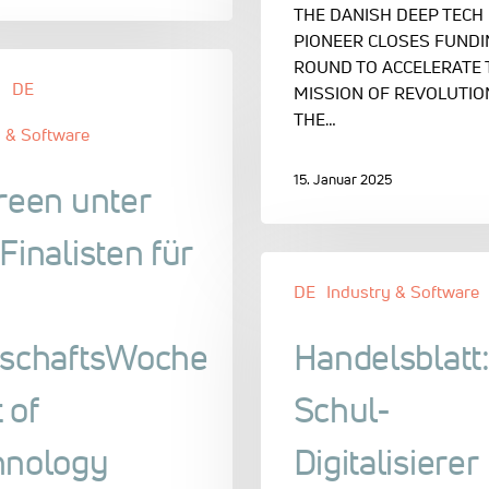
THE DANISH DEEP TECH
PIONEER CLOSES FUNDI
ROUND TO ACCELERATE 
n
DE
MISSION OF REVOLUTIO
THE…
y & Software
15. Januar 2025
reen unter
Finalisten für
DE
Industry & Software
tschaftsWoche
Handelsblatt
 of
Schul-
hnology
Digitalisierer