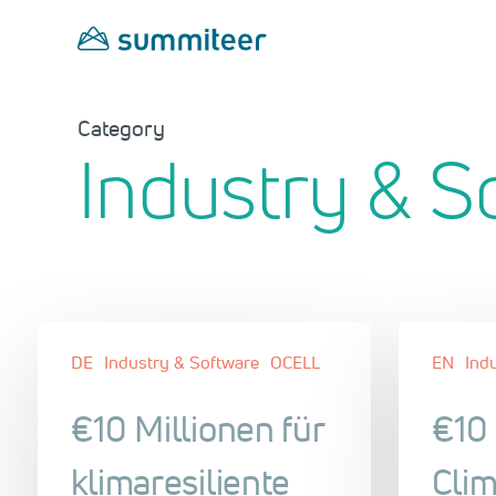
Skip
to
main
content
Category
Industry & S
DE
Industry & Software
OCELL
EN
Ind
€10 Millionen für
€10 
klimaresiliente
Clim