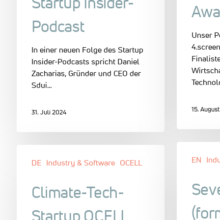
Startup Insider-
Awa
Podcast
Unser P
4.screen
In einer neuen Folge des Startup
Finalist
Insider-Podcasts spricht Daniel
Wirtsch
Zacharias, Gründer und CEO der
Technol
Sdui…
15. Augus
31. Juli 2024
EN
Ind
DE
Industry & Software
OCELL
Sev
Climate-Tech-
(for
Startup OCELL