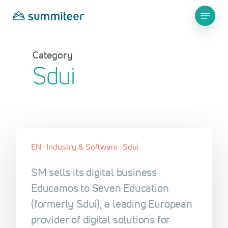
Skip
Menu
to
main
Close
content
Menu
Category
Sdui
EN
Industry & Software
Sdui
SM sells its digital business
Educamos to Seven Education
(formerly Sdui), a leading European
provider of digital solutions for