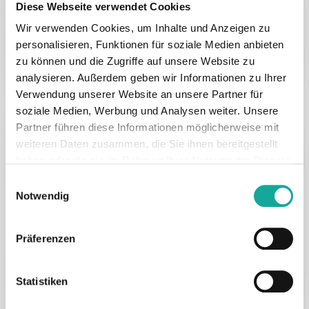
Diese Webseite verwendet Cookies
von cloudbasierter Verwaltungssoftware für…
Wir verwenden Cookies, um Inhalte und Anzeigen zu
personalisieren, Funktionen für soziale Medien anbieten
21. Juli 2025
zu können und die Zugriffe auf unsere Website zu
analysieren. Außerdem geben wir Informationen zu Ihrer
Verwendung unserer Website an unsere Partner für
soziale Medien, Werbung und Analysen weiter. Unsere
EN
Industry & Software
Sdui
Partner führen diese Informationen möglicherweise mit
weiteren Daten zusammen, die Sie ihnen bereitgestellt
Seven Education (formerly Sdui)
haben oder die sie im Rahmen Ihrer Nutzung der Dienste
gains new lead investor, bringing
gesammelt haben.
Einwilligungsauswahl
company mission within reach
Notwendig
Koblenz, Germany and London – July 21, 2025
Präferenzen
–Sdui Group, a leading European provider of…
21. Juli 2025
Statistiken