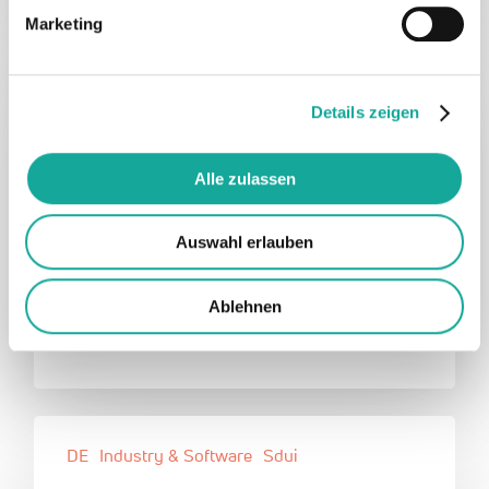
Marketing
DE
Industry & Software
Sdui
Details zeigen
Daniel Zacharias von Seven
Education (ehemals Sdui) im Startup
Alle zulassen
Insider-Podcast
In einer neuen Folge des Startup Insider-
Auswahl erlauben
Podcasts spricht Daniel Zacharias, Gründer
und CEO der Sdui…
Ablehnen
31. Juli 2024
DE
Industry & Software
Sdui