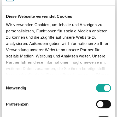
Officer, expanding executive team
Munich, 24th January 2024 - Munich-based
Diese Webseite verwendet Cookies
climate tech start-up OCELL has appointed
Wir verwenden Cookies, um Inhalte und Anzeigen zu
Jaron Pazi as…
personalisieren, Funktionen für soziale Medien anbieten
zu können und die Zugriffe auf unsere Website zu
24. Januar 2024
analysieren. Außerdem geben wir Informationen zu Ihrer
Verwendung unserer Website an unsere Partner für
soziale Medien, Werbung und Analysen weiter. Unsere
Partner führen diese Informationen möglicherweise mit
DE
Industry & Software
OCELL
weiteren Daten zusammen, die Sie ihnen bereitgestellt
haben oder die sie im Rahmen Ihrer Nutzung der Dienste
OCELL sichert sich eine
gesammelt haben.
Einwilligungsauswahl
Seedfinanzierung in Höhe von $5m,
Notwendig
um die klimafreundliche
Waldbewirtschaftung zu
Präferenzen
beschleunigen und hochwertige