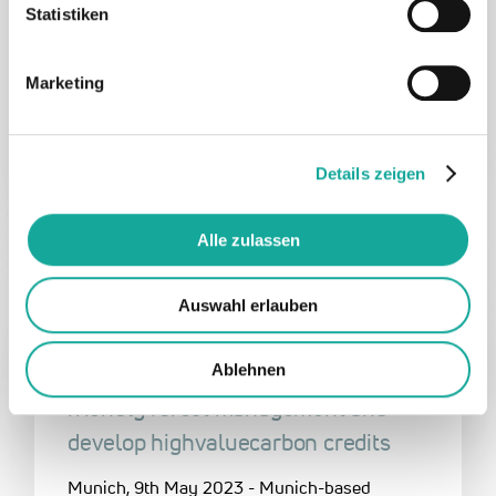
Kohlenstoffzertifikate zu entwickeln
Statistiken
München, 9. Mai 2023 - Das Münchner Start-
up OCELL (www.ocell.io) gibt eine
Marketing
Finanzierungsrunde in Höhe…
11. Mai 2023
Details zeigen
Alle zulassen
EN
Industry & Software
OCELL
Auswahl erlauben
OCELL secures $5 million in seed
funding to accelerat eclimate-
Ablehnen
friendly forest management and
develop highvaluecarbon credits
Munich, 9th May 2023 - Munich-based