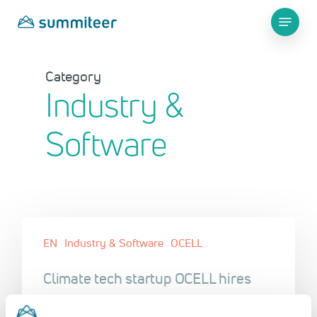
Skip
Menu
to
main
Close
content
Menu
Category
Industry &
Software
EN
Industry & Software
OCELL
Climate tech startup OCELL hires
Jaron Pazi as Chief Commercial