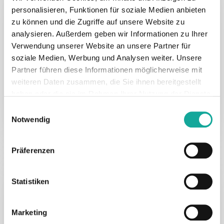
Followfood is the first company to
personalisieren, Funktionen für soziale Medien anbieten
win the German Sustainability
zu können und die Zugriffe auf unsere Website zu
analysieren. Außerdem geben wir Informationen zu Ihrer
Award three times
Verwendung unserer Website an unsere Partner für
soziale Medien, Werbung und Analysen weiter. Unsere
The food company followfood from
Partner führen diese Informationen möglicherweise mit
Friedrichshafen is making history by being the
weiteren Daten zusammen, die Sie ihnen bereitgestellt
first company to…
haben oder die sie im Rahmen Ihrer Nutzung der Dienste
gesammelt haben.
Einwilligungsauswahl
17. November 2024
Notwendig
Präferenzen
DE
followfood
Food & Beverage
Statistiken
Followfood gewinnt als erstes
Unternehmen drei Mal den
Marketing
Deutschen Nachhaltigkeitspreis