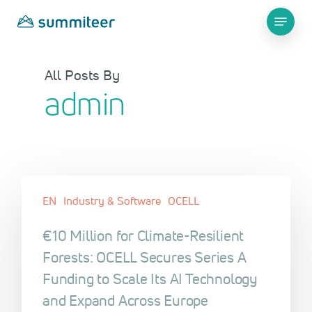
Skip
Menu
to
main
Close
content
Menu
All Posts By
admin
EN
Industry & Software
OCELL
€10 Million for Climate-Resilient
Forests: OCELL Secures Series A
Funding to Scale Its AI Technology
and Expand Across Europe