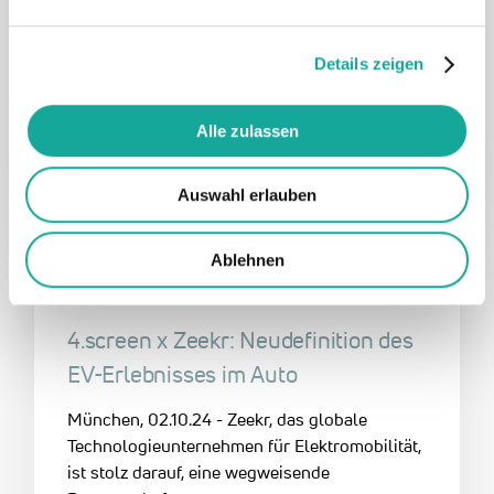
Das Lebensmittelunternehmen followfood aus
Friedrichshafen schreibt Geschichte, indem es
Details zeigen
als erstes Unternehmen dreimal gleichzeitig
mit…
Alle zulassen
8. November 2024
Auswahl erlauben
Ablehnen
4.screen
DE
Mobility & Transportation
4.screen x Zeekr: Neudefinition des
EV-Erlebnisses im Auto
München, 02.10.24 - Zeekr, das globale
Technologieunternehmen für Elektromobilität,
ist stolz darauf, eine wegweisende