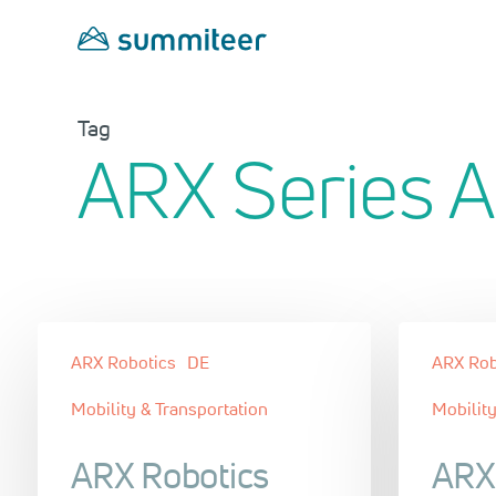
Skip
to
main
content
Tag
ARX Series A
ARX Robotics
DE
ARX Rob
Mobility & Transportation
Mobility
ARX Robotics
ARX