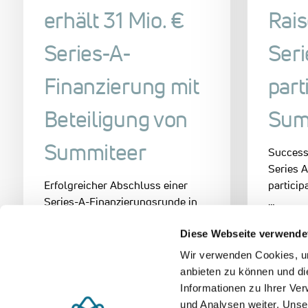
erhält 31 Mio. €
Rai
Series-A-
Seri
Finanzierung mit
part
Beteiligung von
Sum
Summiteer
Success
Series A
Erfolgreicher Abschluss einer
particip
Series-A-Finanzierungsrunde in
…
Höhe von 31 Mio. € unter der
Diese Webseite verwende
Leitung von HV…
28. April 
Wir verwenden Cookies, um
anbieten zu können und di
28. April 2025
Informationen zu Ihrer Ve
und Analysen weiter. Unse