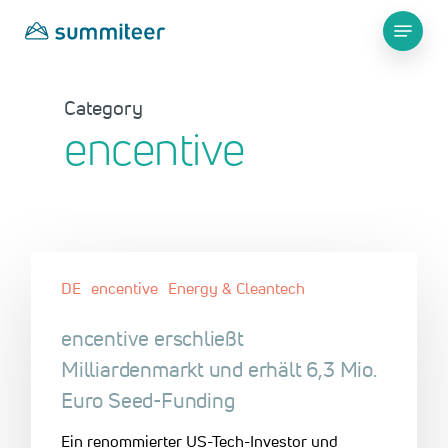
Skip
Menu
to
main
Close
content
Menu
Category
encentive
DE
encentive
Energy & Cleantech
encentive erschließt
Milliardenmarkt und erhält 6,3 Mio.
Euro Seed-Funding
Ein renommierter US-Tech-Investor und