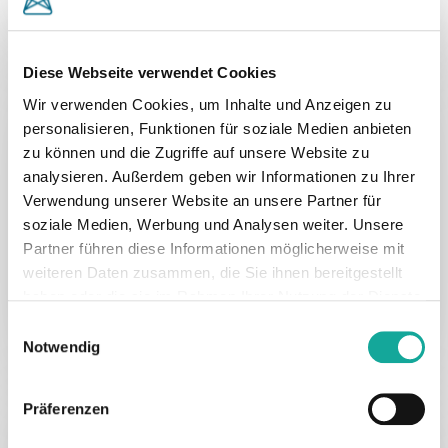
Diese Webseite verwendet Cookies
DE
encentive
Energy & Cleantech
Wir verwenden Cookies, um Inhalte und Anzeigen zu
personalisieren, Funktionen für soziale Medien anbieten
Torge Lahrsen von encentive im
zu können und die Zugriffe auf unsere Website zu
Energiezone-Podcast
analysieren. Außerdem geben wir Informationen zu Ihrer
Verwendung unserer Website an unsere Partner für
In einer neuen Folge des Energiezone-
soziale Medien, Werbung und Analysen weiter. Unsere
Podcasts, moderiert von Ilan Momber, dreht
Partner führen diese Informationen möglicherweise mit
sich alles um das…
weiteren Daten zusammen, die Sie ihnen bereitgestellt
haben oder die sie im Rahmen Ihrer Nutzung der Dienste
1. August 2024
gesammelt haben.
Einwilligungsauswahl
Notwendig
Präferenzen
DE
encentive
Energy & Cleantech