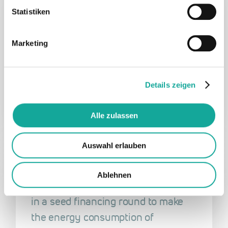
encentive ist Startup des Monats im
Statistiken
pv magazine
12.04.2024 - Unser Portfoliounternehmen
Marketing
encentive wurde vom pv magazine
Deutschland zum Startup des Monats
ernannt…
Details zeigen
12. April 2024
Alle zulassen
Auswahl erlauben
EN
encentive
Energy & Cleantech
Ablehnen
encentive secures 2.7 million euros
in a seed financing round to make
the energy consumption of