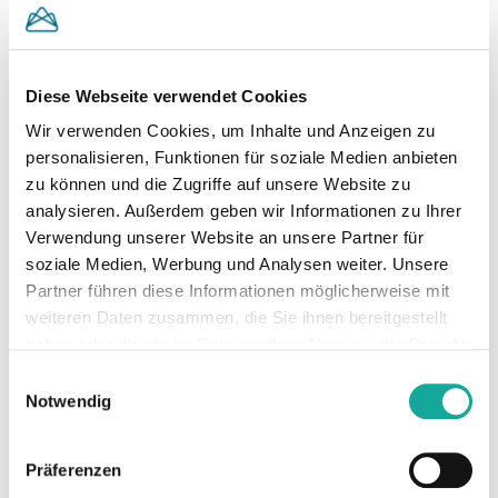
mehr als eine Gigatonne
CO2-Äquivalente
einzusparen.
Diese Webseite verwendet Cookies
Wir verwenden Cookies, um Inhalte und Anzeigen zu
personalisieren, Funktionen für soziale Medien anbieten
zu können und die Zugriffe auf unsere Website zu
Zur Webseite
analysieren. Außerdem geben wir Informationen zu Ihrer
Verwendung unserer Website an unsere Partner für
soziale Medien, Werbung und Analysen weiter. Unsere
Milestones
Branche
Standort
Partner führen diese Informationen möglicherweise mit
Gründung
Energy &
Freistadt,
weiteren Daten zusammen, die Sie ihnen bereitgestellt
2018
Cleantech
Österreich
Summiteer
haben oder die sie im Rahmen Ihrer Nutzung der Dienste
Investment
gesammelt haben.
Einwilligungsauswahl
2023
Notwendig
Why we invested
Mit unserem Investment in neoom
Präferenzen