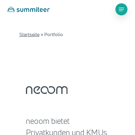
Skip
Menu
to
main
content
Startseite
»
Portfolio
neoom bietet
Privatkunden und KMUs