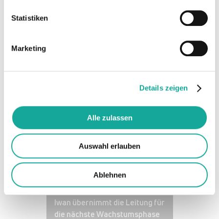
unterstützen wir ein Team von führenden
Klima- und Deep-Tech-Experten, die
Statistiken
Demokratisierung des Energiemarktes
voranzutreiben. Wir sind davon
überzeugt, dass neoom mit seinen
Marketing
ganzheitlichen Energielösungen das
Potenzial hat, eine führende Rolle bei
der Transformation des Energiesystems
Details zeigen
zu übernehmen und freuen uns, das
Team mit unserer unternehmerischen
Expertise bei den nächsten
Alle zulassen
Wachstumsschritten begleiten zu
können.
Auswahl erlauben
Relevante Artikel
Ablehnen
News
Neuer CEO bei neoom: Nikolas
Iwan übernimmt die Leitung für
die nächste Wachstumsphase