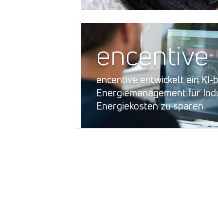
encentive
encentive entwickelt ein KI-
Energiemanagement für Ind
Energiekosten zu sparen.