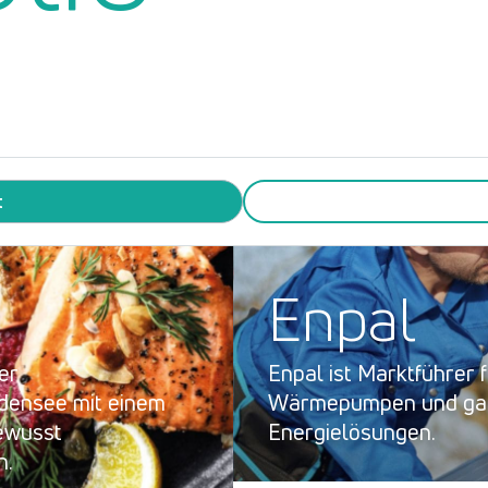
t
d
Enpal
ger
Enpal ist Marktführer 
densee mit einem
Wärmepumpen und gan
bewusst
Energielösungen.
n.