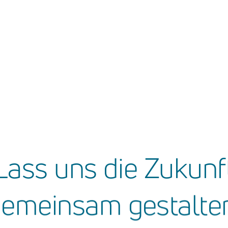
Lass
uns
die
Zukunf
gemeinsam
gestalte