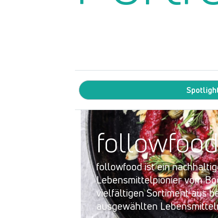
Spotligh
followfoo
followfood ist ein nachhalti
Lebensmittelpionier vom Bo
vielfältigen Sortiment aus 
ausgewählten Lebensmittel