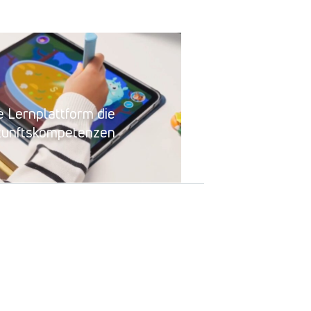
e Lernplattform die
ukunftskompetenzen