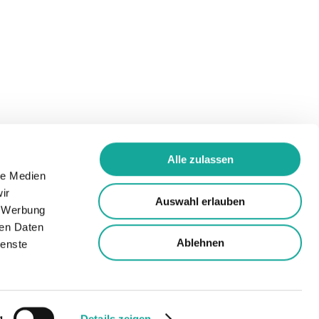
Alle zulassen
le Medien
ir
Auswahl erlauben
, Werbung
ren Daten
©
2026
summiteer GmbH
Ablehnen
ienste
g
Details zeigen