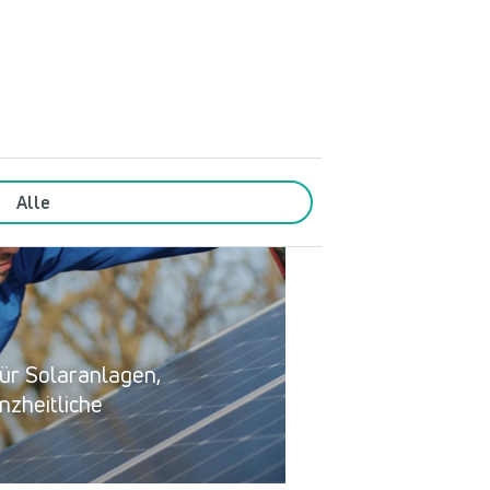
Alle
für Solaranlagen,
zheitliche