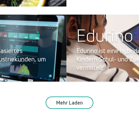
Edurino
basiertes
Edurino ist eine hybrid
ustriekunden, um
Kindern Schul- und Z
vermittelt.
Mehr Laden