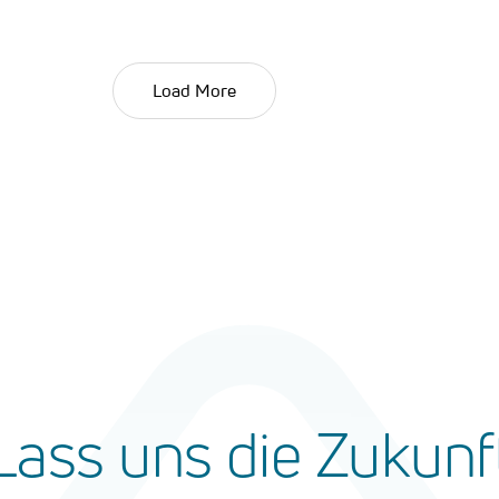
Load More
Lass
uns
die
Zukunf