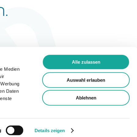
n.
Alle zulassen
le Medien
ir
Auswahl erlauben
, Werbung
ren Daten
Ablehnen
ienste
©
2026
summiteer GmbH
g
Details zeigen