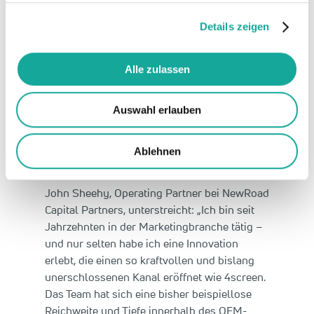
4screen erschließt eine neue Ebene der
Konnektivität und macht das Fahrzeug zu
Details zeigen
einer intelligenten, interaktiven Umgebung.
Mit starken OEM-Partnerschaften und
Alle zulassen
spürbarem Marktmomentum sehen wir in
4screen einen entscheidenden Wegbereiter
für die nächste Generation vernetzter In-Car-
Auswahl erlauben
Erlebnisse. Wir sind stolz, diese Vision zu
unterstützen und das weitere Wachstum des
Ablehnen
Unternehmens zu begleiten.“
John Sheehy, Operating Partner bei NewRoad
Capital Partners, unterstreicht: „Ich bin seit
Jahrzehnten in der Marketingbranche tätig –
und nur selten habe ich eine Innovation
erlebt, die einen so kraftvollen und bislang
unerschlossenen Kanal eröffnet wie 4screen.
Das Team hat sich eine bisher beispiellose
Reichweite und Tiefe innerhalb des OEM-