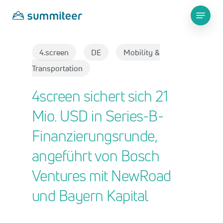
Skip
Menu
to
main
Close
content
Menu
4.screen
DE
Mobility &
Transportation
4screen sichert sich 21
Mio. USD in Series-B-
Finanzierungsrunde,
angeführt von Bosch
Ventures mit NewRoad
und Bayern Kapital