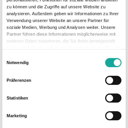
4screen, erklärt: „Unser Ziel war es von
zu können und die Zugriffe auf unsere Website zu
Anfang an, eine Plattform zu schaffen, die das
analysieren. Außerdem geben wir Informationen zu Ihrer
Fahrerlebnis verbessert und zugleich
Verwendung unserer Website an unsere Partner für
Marken, Drittanbieter und
soziale Medien, Werbung und Analysen weiter. Unsere
Automobilhersteller auf neue Weise
Partner führen diese Informationen möglicherweise mit
miteinander vernetzt – Akteure, die bislang
weiteren Daten zusammen, die Sie ihnen bereitgestellt
meist getrennt voneinander agiert haben.
haben oder die sie im Rahmen Ihrer Nutzung der Dienste
Diese Finanzierung ist ein starkes Signal für
gesammelt haben.
das Vertrauen in unsere Vision und die
Einwilligungsauswahl
Fortschritte, die wir bereits erzielt haben. Mit
Notwendig
der Unterstützung unserer Investoren sind
wir bereit für den nächsten Schritt auf
Präferenzen
unserem internationalen Wachstumskurs.“
Dr. Ingo Ramesohl, Managing Director und
Statistiken
Co-Head von Bosch Ventures, betont: „Mit
dem Wandel der Mobilität wird das
Marketing
Fahrerlebnis zunehmend zu einem integralen
Bestandteil unseres digitalen Alltags.