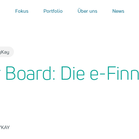
Fokus
Portfolio
Über uns
News
yKay
 Board: Die e-Finn
AYKAY