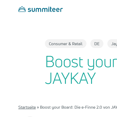
Skip
to
main
content
Consumer & Retail​
DE
Ja
Boost your
JAYKAY
Startseite
»
Boost your Board: Die e-Finne 2.0 von J