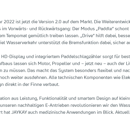
 2022 ist jetzt die Version 2.0 auf dem Markt. Die Weiterentwic
ils im Vorwärts- und Rückwärtsgang: Der Modus „Paddle“ schont
tem Tempomat gemütlich treiben lassen. „Drive“ hilft dabei, bes
iel Wasserverkehr unterstützt die Bremsfunktion dabei, sicher 
 HD-Display und integriertem Paddelschlagzähler sorgt für best
baus lassen sich Motor, Propeller und – jetzt neu – auch der 
en zu müssen. Das macht das System besonders flexibel und nac
noch weiter ausdehnen. Alle technischen Komponenten wie Elekt
n direkt in der Finne verbaut.
ation aus Leistung, Funktionalität und smartem Design auf klein
 unseren nachhaltigen E-Antrieben revolutionieren wir den Was
t hat JAYKAY auch medizinische Anwendungen im Blick. Aktuell a