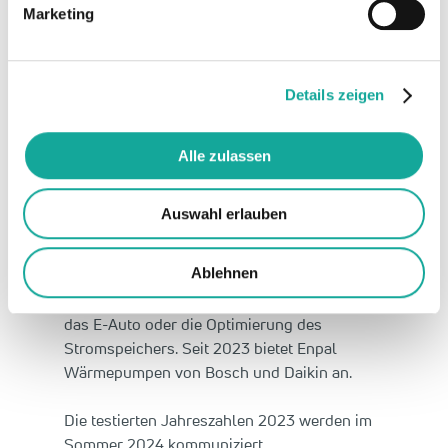
Marketing
Als eines der wenigen Unternehmen in
Deutschland bietet Enpal die Solaranlage als
Komplettlösung mit Speicher, Wallbox,
Details zeigen
Wärmepumpe, Smart Meter und intelligentem
Energiemanager aus einer Hand als One-
Stop-Shop für erneuerbare Energie für das
Alle zulassen
Eigenheim. Kernstück ist der selbst
entwickelte und mehrfach preisgekrönte
Auswahl erlauben
intelligente Energiemanager, der die
Komponenten vernetzt und in das Stromnetz
Ablehnen
integriert. Dies schafft weitere Erlöse, z.B.
durch den intelligenten Solar-Lademodus für
das E-Auto oder die Optimierung des
Stromspeichers. Seit 2023 bietet Enpal
Wärmepumpen von Bosch und Daikin an.
Die testierten Jahreszahlen 2023 werden im
Sommer 2024 kommuniziert.