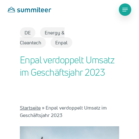
Skip
Menu
to
main
Close
content
Menu
DE
Energy &
Cleantech
Enpal
Enpal verdoppelt Umsatz
im Geschäftsjahr 2023
Startseite
»
Enpal verdoppelt Umsatz im
Geschäftsjahr 2023