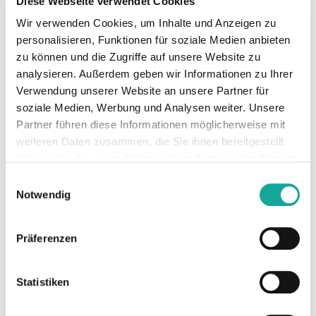
Diese Webseite verwendet Cookies
Mit über 30.000 neuen Kundinnen und
Wir verwenden Cookies, um Inhalte und Anzeigen zu
Kunden festigt Enpal seine Position als
personalisieren, Funktionen für soziale Medien anbieten
Marktführer für private Solaranlagen in
zu können und die Zugriffe auf unsere Website zu
Deutschland. Mit über 1.000 neu installierten
analysieren. Außerdem geben wir Informationen zu Ihrer
Wärmepumpen gelang zudem der
Verwendung unserer Website an unsere Partner für
erfolgreiche Einstieg in den Wärmemarkt.
soziale Medien, Werbung und Analysen weiter. Unsere
Zudem installierte Enpal über 20.000
Partner führen diese Informationen möglicherweise mit
intelligente Stromzähler, sogenannte Smart
weiteren Daten zusammen, die Sie ihnen bereitgestellt
Meter.
haben oder die sie im Rahmen Ihrer Nutzung der Dienste
gesammelt haben.
Einwilligungsauswahl
Mario Kohle, Gründer und CEO von Enpal:
Notwendig
„Unsere innovative Komplettlösung für Solar,
Wärme und Mobilität hat überzeugt. Wir
Präferenzen
bedanken uns bei unseren Kundinnen und
Kunden für ihr Vertrauen auf unserem Weg
zur größten Erneuerbaren Community in
Statistiken
Europa. Unser Ziel bleibt, bis 2030 eine
Million Energielösungen zu installieren.”