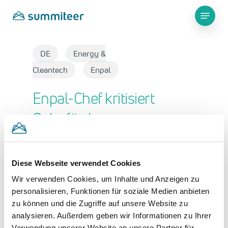
Skip
Menu
to
main
Close
content
Menu
DE
Energy &
Cleantech
Enpal
Enpal-Chef kritisiert
Solarförderprogramm
Startseite
»
Enpal-Chef kritisiert
Diese Webseite verwendet Cookies
Solarförderprogramm
Wir verwenden Cookies, um Inhalte und Anzeigen zu
personalisieren, Funktionen für soziale Medien anbieten
Ein
SPIEGEL-Interview
von
zu können und die Zugriffe auf unsere Website zu
Henning Jauernig
analysieren. Außerdem geben wir Informationen zu Ihrer
Verwendung unserer Website an unsere Partner für