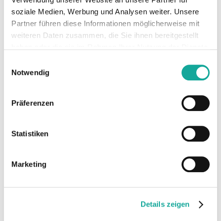
soziale Medien, Werbung und Analysen weiter. Unsere
Partner führen diese Informationen möglicherweise mit
weiteren Daten zusammen, die Sie ihnen bereitgestellt
haben oder die sie im Rahmen Ihrer Nutzung der Dienste
gesammelt haben.
Einwilligungsauswahl
Notwendig
Präferenzen
„Das fehlgeleitete
Statistiken
Solarförderprogramm hat unsere
Branche ins Chaos gestürzt“
Mario Kohle spricht im spricht im SPIEGEL-
Marketing
Interview über die aktuellen
Herausforderungen und Perspektiven in der
Energiewende. Von Förderprogrammen bis
Details zeigen
zur Abhängigkeit von chinesischen Anbietern