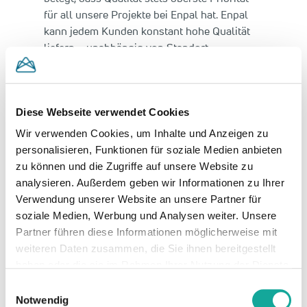
für all unsere Projekte bei Enpal hat. Enpal
kann jedem Kunden konstant hohe Qualität
liefern – unabhängig von Standort,
Montageteam oder lokalen Gegebenheiten.”
„Wir beim VDE sind stolz, dass wir mit diesem
Zertifikat für standardisierte PV-Dachanlagen
Diese Webseite verwendet Cookies
das Vertrauen in Qualität und Sicherheit
Wir verwenden Cookies, um Inhalte und Anzeigen zu
stärken und zum nachhaltigen Wachstum der
personalisieren, Funktionen für soziale Medien anbieten
Solarenergie beitragen können“, sagt
zu können und die Zugriffe auf unsere Website zu
Burkhard Holder, Geschäftsführer der VDE
analysieren. Außerdem geben wir Informationen zu Ihrer
Renewables GmbH. „Ich freue mich sehr, dass
Verwendung unserer Website an unsere Partner für
Enpal als innovativer und hoch anerkannter
soziale Medien, Werbung und Analysen weiter. Unsere
Solaranbieter die exzellente Qualität seines
Partner führen diese Informationen möglicherweise mit
Installationsprozesses von Dach-
weiteren Daten zusammen, die Sie ihnen bereitgestellt
Solaranlagen als erstes Unternehmen
haben oder die sie im Rahmen Ihrer Nutzung der Dienste
umfangreich nachgewiesen hat. Das ist
gesammelt haben.
Einwilligungsauswahl
Pionierarbeit für die ganze Branche.“
Notwendig