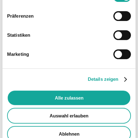
Enpal hat bisher insgesamt rund 50.000
Solarlösungen realisiert. Pro Monat kommen
derzeit mehrere tausend neue Solarlösungen
Präferenzen
hinzu. Für Enpal ist das VDE-Qualitätssiegel
ein wichtiger Meilenstein auf dem Weg, bis
Statistiken
2030 eine Million Haushalte mit grüner
Energie zu versorgen.
Marketing
Über Enpal
Enpal bietet das Komplettpaket für ein
klimaneutrales Zuhause: Solaranlage,
Details zeigen
Speicher und Wallbox, ergänzt um
intelligenten Energiemanager und
Ökostromtarif. Das Besondere: Enpal
Alle zulassen
vermietet die Solaranlagen und kümmert sich
um einen reibungslosen Betrieb. Die
Auswahl erlauben
Kundensparen sich damit die hohen
Anschaffungskosten und profitieren von
Ablehnen
einem Rundum-Sorglos-Paket. Seit März