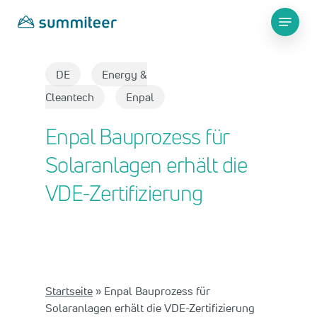
Skip
Menu
to
main
Close
content
Menu
DE
Energy &
Cleantech
Enpal
Enpal Bauprozess für
Solaranlagen erhält die
VDE-Zertifizierung
Startseite
»
Enpal Bauprozess für
Solaranlagen erhält die VDE-Zertifizierung