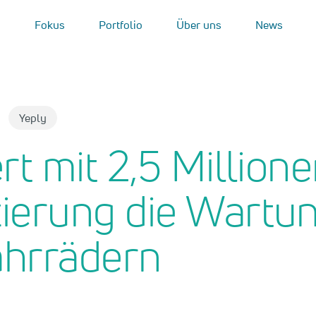
Fokus
Portfolio
Über uns
News
Yeply
rt mit 2,5 Million
ierung die Wartu
ahrrädern