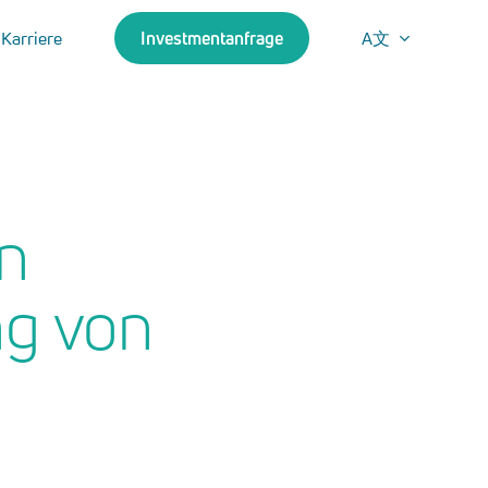
Karriere
Investmentanfrage
A文
en
ng von