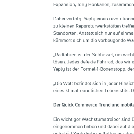
Expansion, Tony Honkanen, zusammen m
Dabei verfolgt Yeply einen revolutionä
zu kleinen Reparaturwerkstätten treffe
Standorten. Anstatt sich nur auf einma
kümmert sich um die vorbeugende Wart
„Radfahren ist der Schlüssel, um wic
lösen. Jedes defekte Fahrrad, das wir 
Yeply ist der Formel-1-Boxenstopp, der
„Die Welt befindet sich in jeder Hinsi
eines klimafreundlichen Lebensstils. D
Der Quick-Commerce-Trend und mobile 
Ein wichtiger Wachstumstreiber sind E
eingenommen haben und dabei auf die 
unterhält Yeply Fahrradflotten vor der