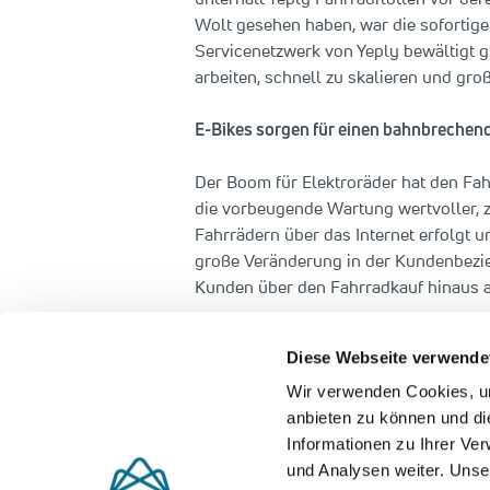
Wolt gesehen haben, war die sofortige
Servicenetzwerk von Yeply bewältigt gro
arbeiten, schnell zu skalieren und gro
E-Bikes sorgen für einen bahnbreche
Der Boom für Elektroräder hat den Fa
die vorbeugende Wartung wertvoller, z
Fahrrädern über das Internet erfolgt 
große Veränderung in der Kundenbezie
Kunden über den Fahrradkauf hinaus au
„E-Commerce und E-Bike-Boom eröffnen
Diese Webseite verwende
Partnern gestalten wir die Zukunft de
Yeply die Entwicklung seiner digitale
Wir verwenden Cookies, um
Finnland, Deutschland und den Nieder
anbieten zu können und di
Informationen zu Ihrer Ve
Quelle:
Fundscene
und Analysen weiter. Unse