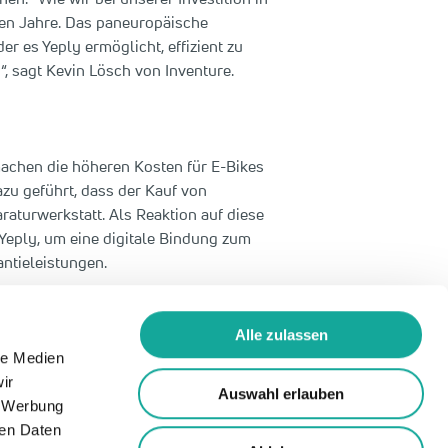
ten Jahre. Das paneuropäische
er es Yeply ermöglicht, effizient zu
“, sagt Kevin Lösch von Inventure.
machen die höheren Kosten für E-Bikes
zu geführt, dass der Kauf von
raturwerkstatt. Als Reaktion auf diese
eply, um eine digitale Bindung zum
ntieleistungen.
 Gemeinsam mit unseren innovativen
us hinweg.“ Mit der Finanzierung wird
Alle zulassen
ceorientiert ausbauen und nach
le Medien
ir
Auswahl erlauben
, Werbung
ren Daten