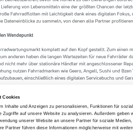
 Lieferung von Lebensmitteln eine der größten Chancen der letz
ße Fahrradflotten mit Leichtigkeit dank eines digitalen Fokus, d
ße Dateneinblicke zu sammeln, von denen alle Partner profitieren
nden Wendepunkt
hrradwartungsmarkt komplett auf den Kopf gestellt. Zum einen 
um anderen haben die langen Wartezeiten für neue Fahrräder da
und nicht mehr über stationäre Händler mit angeschlossener Repa
hung nutzen Fahrradmarken wie Geero, Angell, Sushi und Bzen Y
fzubauen, einschließlich eines digitalen Servicebuchs und Gara
 der Fahrradindustrie nie dagewesene digitale Möglichkeiten.
t Cookies
r Betreuung von Fahrradbesitzern über den gesamten Lebenszykl
n Tools für Kunden, Partner und Flottenbeziehungen weiter servi
 Inhalte und Anzeigen zu personalisieren, Funktionen für sozia
landen 2022 in neue Märkte expandieren.
e Zugriffe auf unsere Website zu analysieren. Außerdem geben w
rwendung unserer Website an unsere Partner für soziale Medien
re Partner führen diese Informationen möglicherweise mit weite