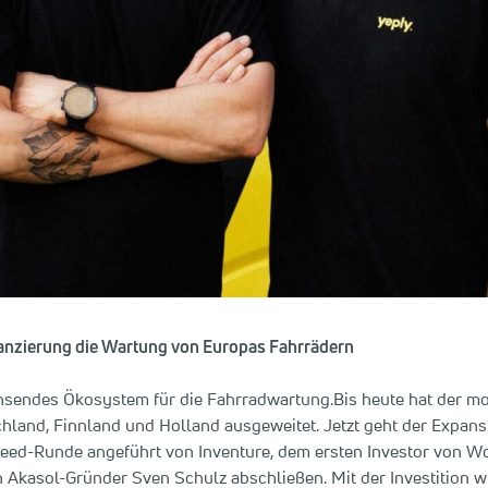
inanzierung die Wartung von Europas Fahrrädern
hsendes Ökosystem für die Fahrradwartung.Bis heute hat der mob
chland, Finnland und Holland ausgeweitet. Jetzt geht der Expans
Seed-Runde angeführt von Inventure, dem ersten Investor von Wol
Akasol-Gründer Sven Schulz abschließen. Mit der Investition wir