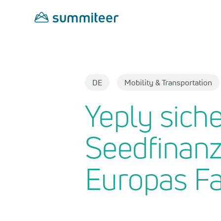
Skip
to
main
content
DE
Mobility & Transportation
Yeply siche
Seedfinanz
Europas F