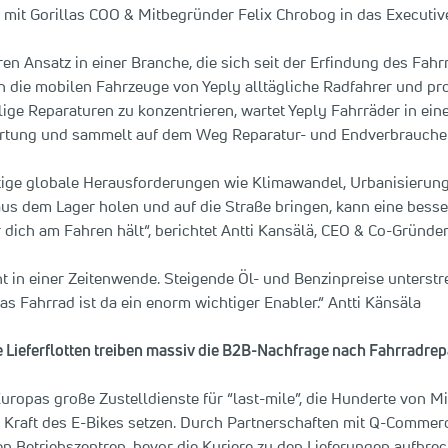
it Gorillas COO & Mitbegründer Felix Chrobog in das Executiv
ren Ansatz in einer Branche, die sich seit der Erfindung des Fah
n die mobilen Fahrzeuge von Yeply alltägliche Radfahrer und pro
lige Reparaturen zu konzentrieren, wartet Yeply Fahrräder in eine
ung und sammelt auf dem Weg Reparatur- und Endverbraucherda
htige globale Herausforderungen wie Klimawandel, Urbanisierun
aus dem Lager holen und auf die Straße bringen, kann eine besse
 dich am Fahren hält“, berichtet Antti Kansälä, CEO & Co-Gründer
cht in einer Zeitenwende. Steigende Öl- und Benzinpreise unters
as Fahrrad ist da ein enorm wichtiger Enabler.“ Antti Känsäla
Lieferflotten treiben massiv die B2B-Nachfrage nach Fahrradrep
uropas große Zustelldienste für “last-mile”, die Hunderte von M
Kraft des E-Bikes setzen. Durch Partnerschaften mit Q-Commerc
en Betriebszentren, bevor die Kuriere zu den Lieferungen aufbrech