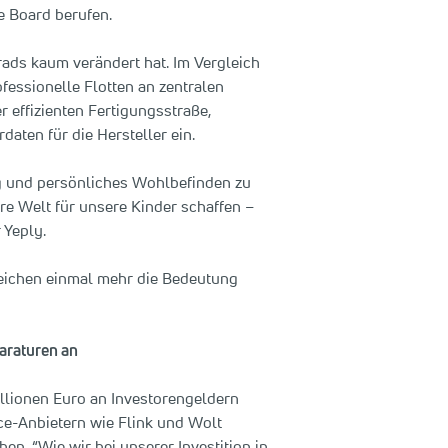
e Board berufen.
rrads kaum verändert hat. Im Vergleich
fessionelle Flotten an zentralen
r effizienten Fertigungsstraße,
ten für die Hersteller ein.
g und persönliches Wohlbefinden zu
re Welt für unsere Kinder schaffen –
 Yeply.
treichen einmal mehr die Bedeutung
araturen an
illionen Euro an Investorengeldern
e-Anbietern wie Flink und Wolt
en. “Wie wir bei unserer Investition in