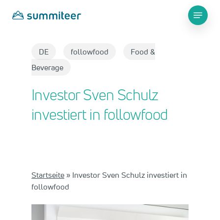
Skip
Menu
to
main
Close
content
Menu
DE
followfood
Food &
Beverage
Investor Sven Schulz
investiert in followfood
Startseite
»
Investor Sven Schulz investiert in
followfood