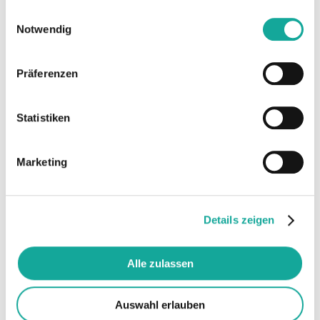
gesammelt haben.
nachhaltigen Lebensmitteln und nachhaltig
Einwilligungsauswahl
geführten Unternehmen die nächsten Jahre
Notwendig
prägen werden. Mit vereinten Kräften soll die
Marke followfood deutlich bekannter werden,
Präferenzen
schneller wachsen und zur führenden Marke
für die ökologische Transformation in Europa
werden. Sven Schulz wird über seine
Statistiken
Investmentgesellschaft Summiteer rund 29%
der Anteile übernehmen. Neben Schulz bleibt
Marketing
der erfahrene Green-Tech Investor Thomas
Holeczek weiterhin
Minderheitsgesellschafter bei followfood.
Holeczek ist über seine
Details zeigen
Investmentgesellschaft MH Holding seit
Gründungstagen im Unternehmen beteiligt
Alle zulassen
und begrüßt die Erweiterung des
Gesellschafterkreises durch den Einstieg von
Sven Schulz. Die weiteren Anteile liegen bei
Auswahl erlauben