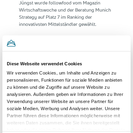
Jüngst wurde followfood vom Magazin
Wirtschaftswoche und der Beratung Munich
Strategy auf Platz 7 im Ranking der
innovativsten Mittelständler gewählt.
Seit Gründung der nachhaltigen Fischmarke
followfish im Jahr 2007 und der Einführung
des neuartigen Tracking-Codes zum Nachweis
von Produzenten und Lieferketten hat das
Diese Webseite verwendet Cookies
Unternehmen aus Friedrichshafen
Wir verwenden Cookies, um Inhalte und Anzeigen zu
kontinuierlich durch Innovationen das
personalisieren, Funktionen für soziale Medien anbieten
Geschäft der beiden Marken followfish und
zu können und die Zugriffe auf unsere Website zu
followfood vorangetrieben und damit auch
analysieren. Außerdem geben wir Informationen zu Ihrer
die Branche verändert. Nun will der
Verwendung unserer Website an unsere Partner für
nachhaltige Lebensmittelproduzent
soziale Medien, Werbung und Analysen weiter. Unsere
zusammen mit dem neuen Investor deutlich
Partner führen diese Informationen möglicherweise mit
schneller wachsen. Sven Schulz und
weiteren Daten zusammen, die Sie ihnen bereitgestellt
followfood eint die Überzeugung, dass eine
haben oder die sie im Rahmen Ihrer Nutzung der Dienste
Transformation hin zu nachweislich